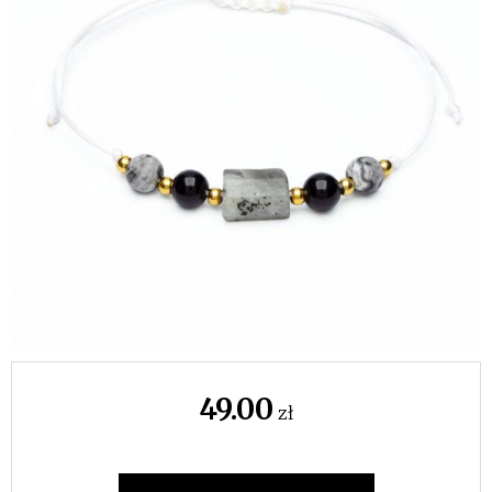
49.00
zł