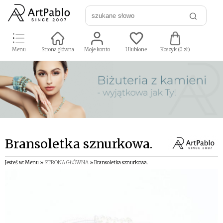
Menu
Strona główna
Moje konto
Ulubione
Koszyk (
0
zł)
Bransoletka sznurkowa.
Jesteś w: Menu »
STRONA GŁÓWNA
» Bransoletka sznurkowa.