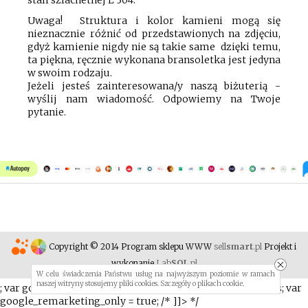
Uwaga! Struktura i kolor kamieni mogą się
nieznacznie różnić od przedstawionych na zdjęciu,
gdyż kamienie nigdy nie są takie same dzięki temu,
ta piękna, ręcznie wykonana bransoletka jest jedyna
w swoim rodzaju.
Jeżeli jesteś zainteresowana/y naszą biżuterią -
wyślij nam wiadomość. Odpowiemy na Twoje
pytanie.
Copyright © 2014 Program sklepu WWW
sell
smart
.pl
Projekt i
wykonanie
Lab
SQL
.pl
W celu świadczenia Państwu usług na najwyższym poziomie w ramach
naszej witryny stosujemy pliki cookies. Szczegóły o
plikach cookie
.
; var google_custom_params = window.google_tag_params; var
google_remarketing_only = true; /* ]]> */