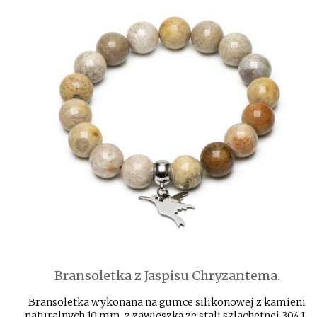
Bransoletka z Jaspisu Chryzantema.
Bransoletka wykonana na gumce silikonowej z kamieni
naturalnych 10 mm, z zawieszką ze stali szlachetnej 304 L.