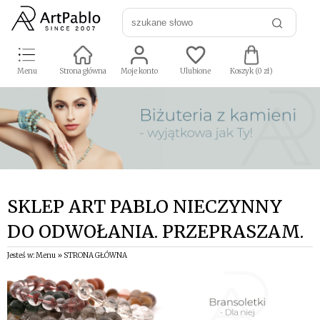
Menu
Strona główna
Moje konto
Ulubione
Koszyk (
0
zł)
SKLEP ART PABLO NIECZYNNY
DO ODWOŁANIA. PRZEPRASZAM.
Jesteś w: Menu » STRONA GŁÓWNA