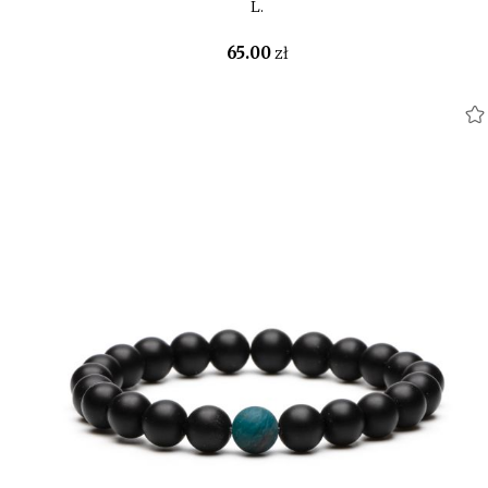
L.
65
.00
zł